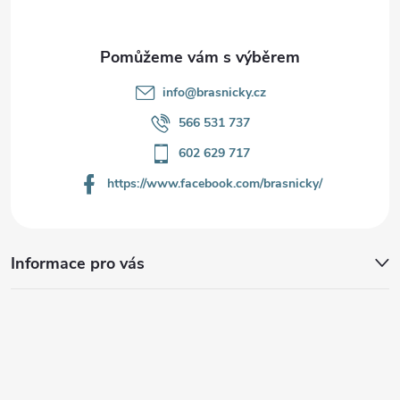
í
info
@
brasnicky.cz
566 531 737
602 629 717
https://www.facebook.com/brasnicky/
Informace pro vás