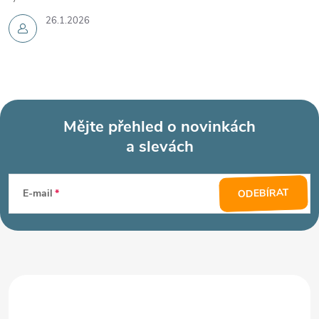
26.1.2026
Mějte přehled o novinkách
a slevách
Z
á
ODEBÍRAT
E-mail
p
a
t