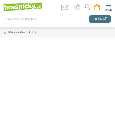
Přejít
NÁKUPNÍ
KOŠÍK
na
obsah
HLEDAT
Malé cestovní kufry