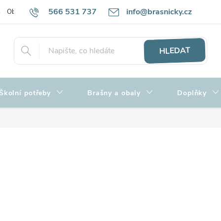
566 531 737
info@brasnicky.cz
Obchodní podmínky
Zpracování osobních údajů
Hodnocení obch
HLEDAT
Školní potřeby
Brašny a obaly
Doplňky