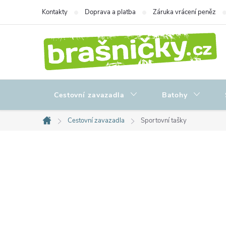
Přejít
Kontakty
Doprava a platba
Záruka vrácení peněz
na
obsah
Cestovní zavazadla
Batohy
Cestovní zavazadla
Sportovní tašky
Domů