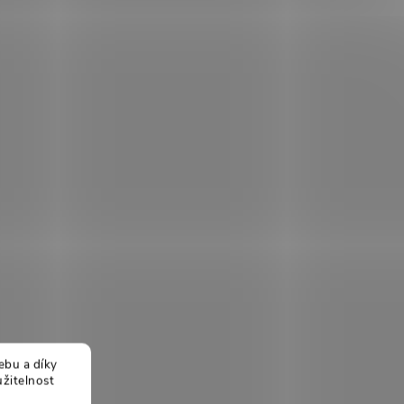
ebu a díky
žitelnost