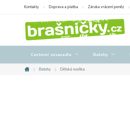
Přejít
Kontakty
Doprava a platba
Záruka vrácení peněz
na
obsah
Cestovní zavazadla
Batohy
Batohy
Dětská nosítka
Domů