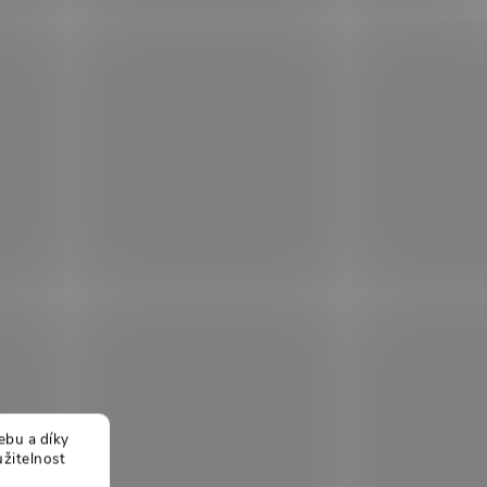
ebu a díky
žitelnost