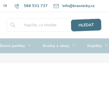
566 531 737
info@brasnicky.cz
Obchodní podmínky
Zpracování osobních údajů
Hodnocení obch
HLEDAT
Školní potřeby
Brašny a obaly
Doplňky