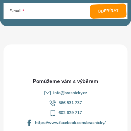
á
ODEBÍRAT
E-mail
p
a
t
í
info
@
brasnicky.cz
566 531 737
602 629 717
https://www.facebook.com/brasnicky/