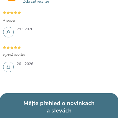
Zobrazit recenze
+ super
29.1.2026
rychlé dodání
26.1.2026
Mějte přehled o novinkách
a slevách
Z