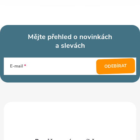
Mějte přehled o novinkách
a slevách
Z
á
ODEBÍRAT
E-mail
p
a
t
í