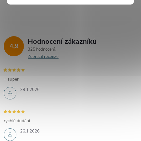
Hodnocení zákazníků
4,9
325 hodnocení
Zobrazit recenze
+ super
29.1.2026
rychlé dodání
26.1.2026