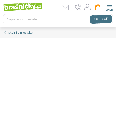
Přejít
NÁKUPNÍ
KOŠÍK
na
obsah
HLEDAT
školní a městské