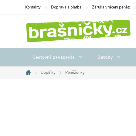
Přejít
Kontakty
Doprava a platba
Záruka vrácení peněz
na
obsah
Cestovní zavazadla
Batohy
Doplňky
Peněženky
Domů