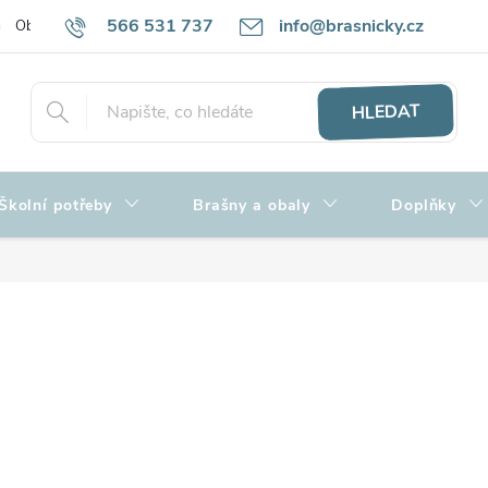
566 531 737
info@brasnicky.cz
Obchodní podmínky
Zpracování osobních údajů
Hodnocení obch
HLEDAT
Školní potřeby
Brašny a obaly
Doplňky