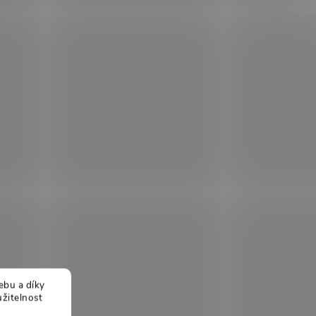
ebu a díky
žitelnost