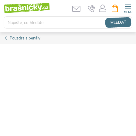
Přejít
NÁKUPNÍ
KOŠÍK
na
obsah
HLEDAT
Pouzdra a penály