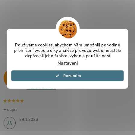
Používáme cookies, abychom Vám umožnili pohodlné
prohlížení webu a díky analýze provozu webu neustále
zlepšovali jeho funkce, výkon a použitelnost
Nastavení
Hodnocení zákazníků
Souhlasím
4,9
325 hodnocení
Zobrazit recenze
+ super
29.1.2026