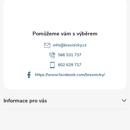
t
í
info
@
brasnicky.cz
566 531 737
602 629 717
https://www.facebook.com/brasnicky/
Informace pro vás