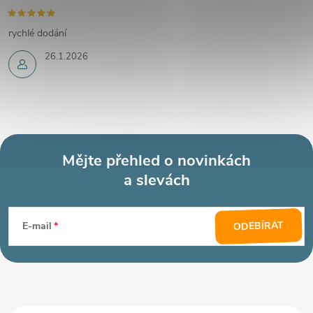
rychlé dodání
26.1.2026
Mějte přehled o novinkách
a slevách
Z
á
ODEBÍRAT
E-mail
p
a