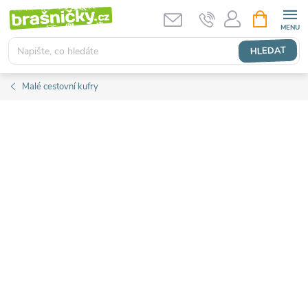
Přejít
NÁKUPNÍ
KOŠÍK
na
obsah
HLEDAT
Malé cestovní kufry