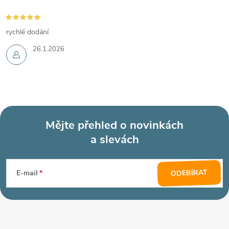
rychlé dodání
26.1.2026
Mějte přehled o novinkách
a slevách
Z
á
ODEBÍRAT
E-mail
p
a