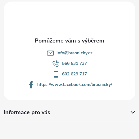
t
í
info
@
brasnicky.cz
566 531 737
602 629 717
https://www.facebook.com/brasnicky/
Informace pro vás