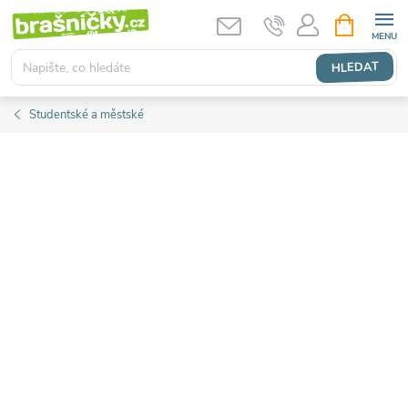
Přejít
NÁKUPNÍ
KOŠÍK
na
obsah
HLEDAT
Studentské a městské