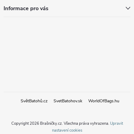
Informace pro vás
SvětBatohů.cz
SvetBatohov.sk
WorldOfBags.hu
Copyright 2026
Brašničky.cz
. Všechna práva vyhrazena.
Upravit
nastavení cookies