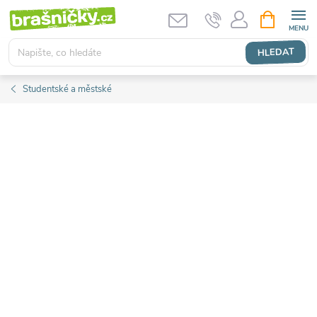
Přejít
NÁKUPNÍ
KOŠÍK
na
obsah
HLEDAT
Studentské a městské