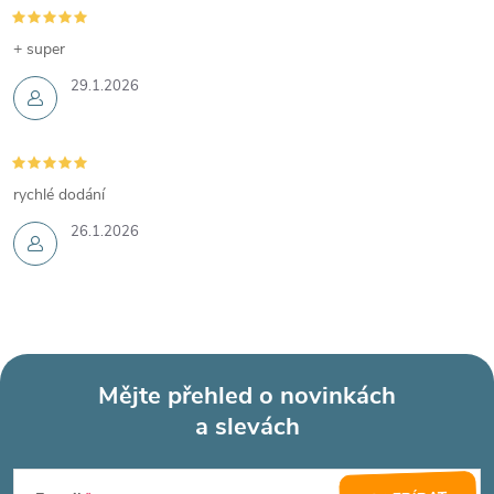
+ super
29.1.2026
rychlé dodání
26.1.2026
Mějte přehled o novinkách
a slevách
Z