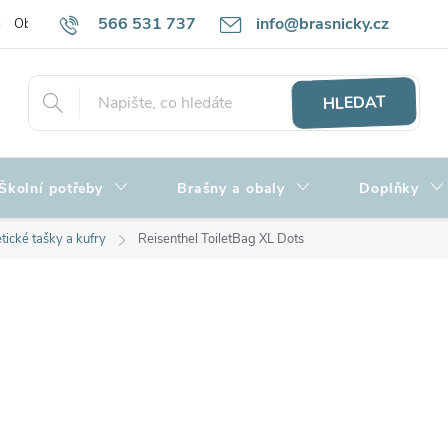
566 531 737
info@brasnicky.cz
Obchodní podmínky
Zpracování osobních údajů
Hodnocení obch
HLEDAT
Školní potřeby
Brašny a obaly
Doplňky
ické tašky a kufry
Reisenthel ToiletBag XL Dots