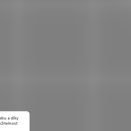
ebu a díky
žitelnost