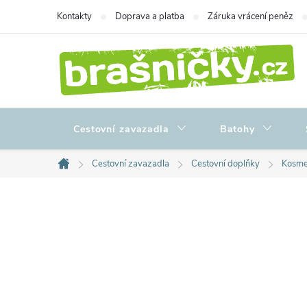
Přejít
Kontakty
Doprava a platba
Záruka vrácení peněz
na
obsah
Cestovní zavazadla
Batohy
Cestovní zavazadla
Cestovní doplňky
Kosmet
Domů