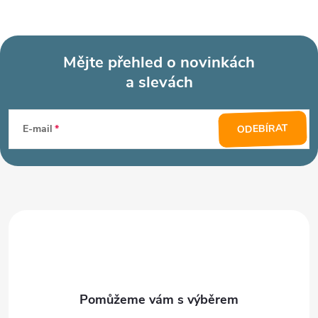
Mějte přehled o novinkách
a slevách
Z
á
ODEBÍRAT
E-mail
p
a
t
í