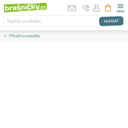
Přejít
NÁKUPNÍ
KOŠÍK
na
obsah
HLEDAT
Příruční zavazadla