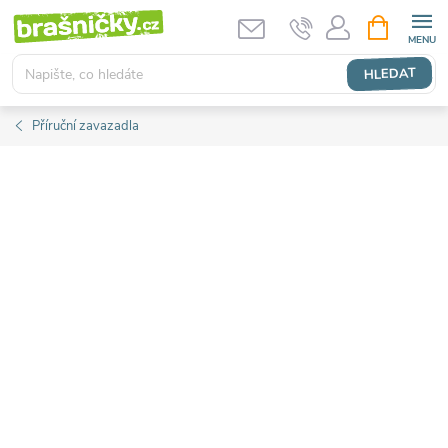
Přejít
NÁKUPNÍ
KOŠÍK
na
obsah
HLEDAT
Příruční zavazadla