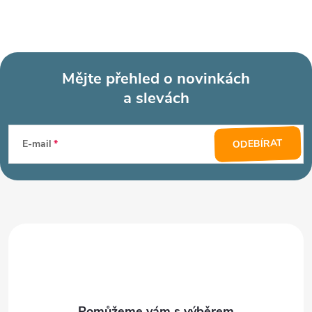
Mějte přehled o novinkách
a slevách
Z
á
ODEBÍRAT
E-mail
p
a
t
í