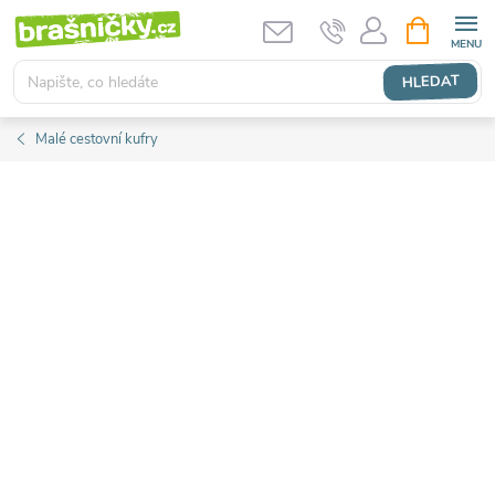
Přejít
NÁKUPNÍ
KOŠÍK
na
obsah
HLEDAT
Malé cestovní kufry