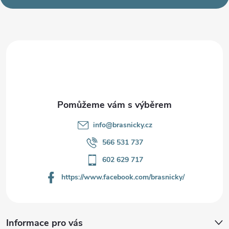
p
a
t
í
info
@
brasnicky.cz
566 531 737
602 629 717
https://www.facebook.com/brasnicky/
Informace pro vás