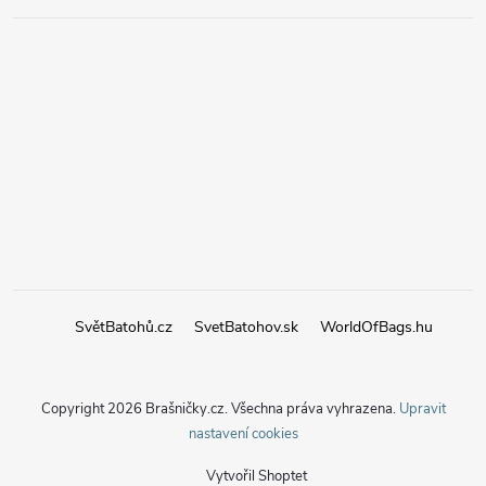
SvětBatohů.cz
SvetBatohov.sk
WorldOfBags.hu
Copyright 2026
Brašničky.cz
. Všechna práva vyhrazena.
Upravit
nastavení cookies
Vytvořil Shoptet