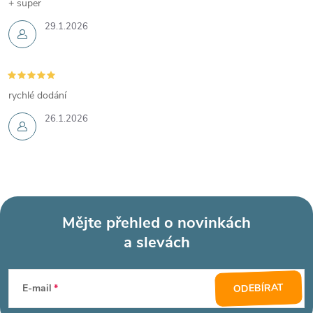
+ super
29.1.2026
rychlé dodání
26.1.2026
Mějte přehled o novinkách
a slevách
Z
á
ODEBÍRAT
E-mail