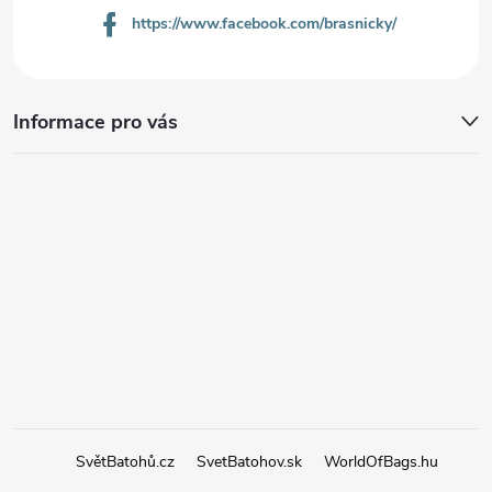
https://www.facebook.com/brasnicky/
Informace pro vás
SvětBatohů.cz
SvetBatohov.sk
WorldOfBags.hu