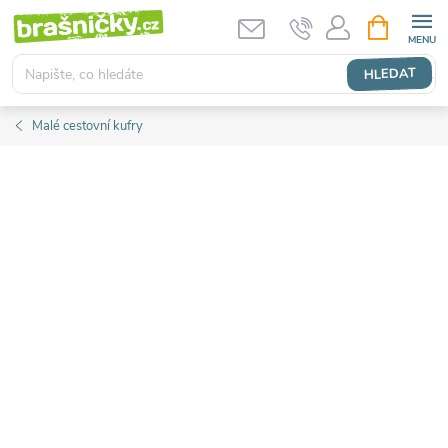
Přejít
NÁKUPNÍ
KOŠÍK
na
obsah
HLEDAT
Malé cestovní kufry