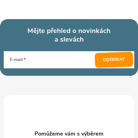
Mějte přehled o novinkách
a slevách
Z
á
ODEBÍRAT
E-mail
p
a
t
í