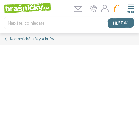
Přejít
NÁKUPNÍ
KOŠÍK
na
obsah
HLEDAT
Kosmetické tašky a kufry