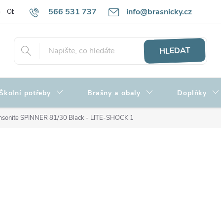
566 531 737
info@brasnicky.cz
Obchodní podmínky
Zpracování osobních údajů
Hodnocení obch
HLEDAT
Školní potřeby
Brašny a obaly
Doplňky
sonite SPINNER 81/30 Black - LITE-SHOCK 1