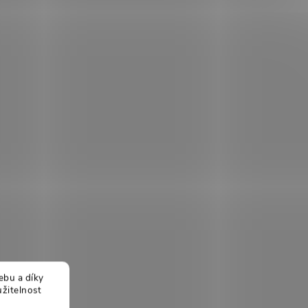
ebu a díky
žitelnost