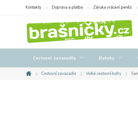
Přejít
Kontakty
Doprava a platba
Záruka vrácení peněz
na
obsah
Cestovní zavazadla
Batohy
Cestovní zavazadla
Velké cestovní kufry
Sam
Domů