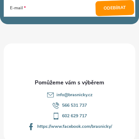
á
ODEBÍRAT
E-mail
p
a
t
í
info
@
brasnicky.cz
566 531 737
602 629 717
https://www.facebook.com/brasnicky/