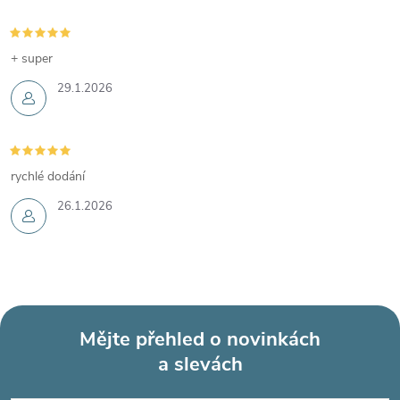
+ super
29.1.2026
rychlé dodání
26.1.2026
Mějte přehled o novinkách
a slevách
Z