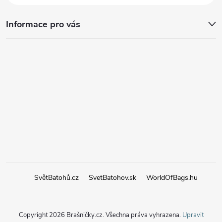
Informace pro vás
SvětBatohů.cz
SvetBatohov.sk
WorldOfBags.hu
Copyright 2026
Brašničky.cz
. Všechna práva vyhrazena.
Upravit