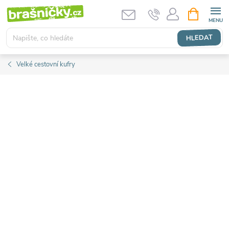
Přejít
NÁKUPNÍ
KOŠÍK
na
obsah
HLEDAT
Velké cestovní kufry