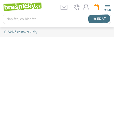
Přejít
NÁKUPNÍ
KOŠÍK
na
obsah
HLEDAT
Velké cestovní kufry