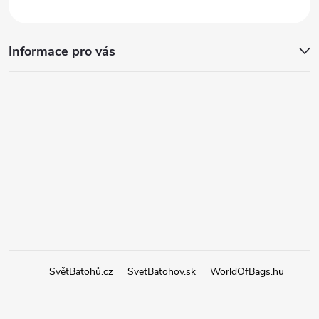
Informace pro vás
SvětBatohů.cz
SvetBatohov.sk
WorldOfBags.hu