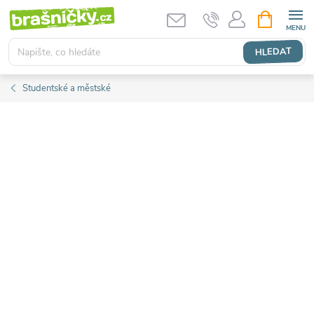
Přejít
NÁKUPNÍ
KOŠÍK
na
obsah
HLEDAT
Studentské a městské