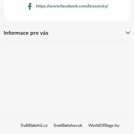
https://www.facebook.com/brasnicky/
Informace pro vás
SvětBatohů.cz
SvetBatohov.sk
WorldOfBags.hu