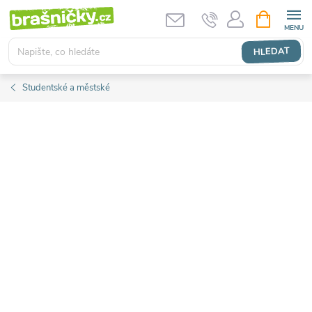
Přejít
NÁKUPNÍ
KOŠÍK
na
obsah
HLEDAT
Studentské a městské