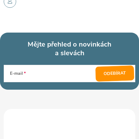
Mějte přehled o novinkách
a slevách
Z
á
ODEBÍRAT
E-mail
p
a
t
í