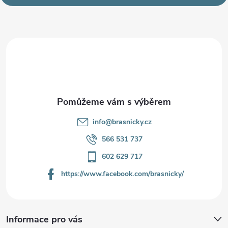
p
a
t
í
info
@
brasnicky.cz
566 531 737
602 629 717
https://www.facebook.com/brasnicky/
Informace pro vás