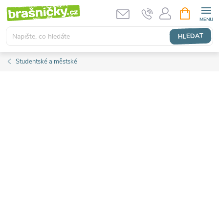
Přejít
NÁKUPNÍ
KOŠÍK
na
obsah
HLEDAT
Studentské a městské