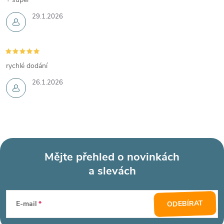
29.1.2026
rychlé dodání
26.1.2026
Mějte přehled o novinkách
a slevách
Z
á
ODEBÍRAT
E-mail