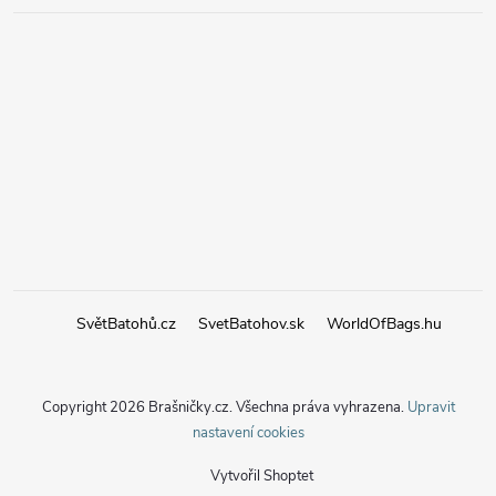
SvětBatohů.cz
SvetBatohov.sk
WorldOfBags.hu
Copyright 2026
Brašničky.cz
. Všechna práva vyhrazena.
Upravit
nastavení cookies
Vytvořil Shoptet