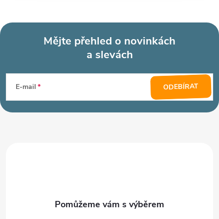
Mějte přehled o novinkách
a slevách
Z
á
ODEBÍRAT
E-mail
p
a
t
í