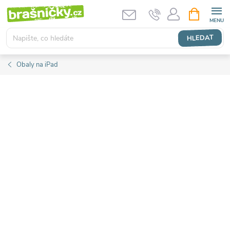
Přejít
NÁKUPNÍ
KOŠÍK
na
obsah
HLEDAT
Obaly na iPad