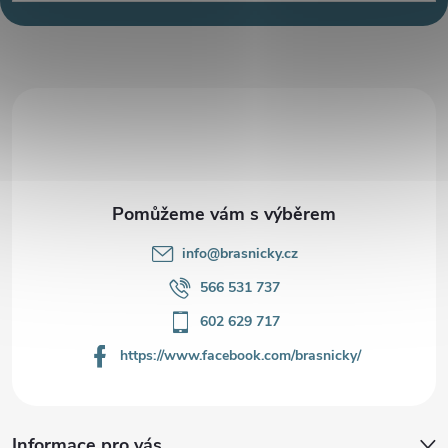
p
a
t
í
info
@
brasnicky.cz
566 531 737
602 629 717
https://www.facebook.com/brasnicky/
Informace pro vás