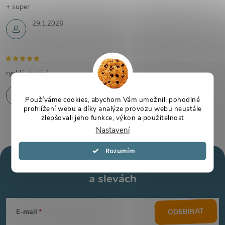
+ super
29.1.2026
rychlé dodání
26.1.2026
Používáme cookies, abychom Vám umožnili pohodlné
prohlížení webu a díky analýze provozu webu neustále
zlepšovali jeho funkce, výkon a použitelnost
Nastavení
Souhlasím
Mějte přehled o novinkách
a slevách
Z
á
ODEBÍRAT
E-mail