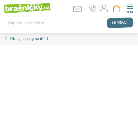
Přejít
NÁKUPNÍ
KOŠÍK
na
obsah
HLEDAT
Obaly a kryty na iPad