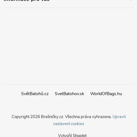
SvětBatohů.cz
SvetBatohov.sk
WorldOfBags.hu
Copyright 2026
Brašničky.cz
. Všechna práva vyhrazena.
Upravit
nastavení cookies
Vytvořil Shoptet