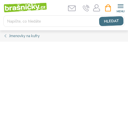
Přejít
NÁKUPNÍ
KOŠÍK
na
obsah
HLEDAT
Jmenovky na kufry