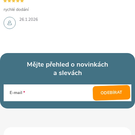
rychlé dodání
26.1.2026
Mějte přehled o novinkách
a slevách
Z
á
ODEBÍRAT
E-mail
p
a