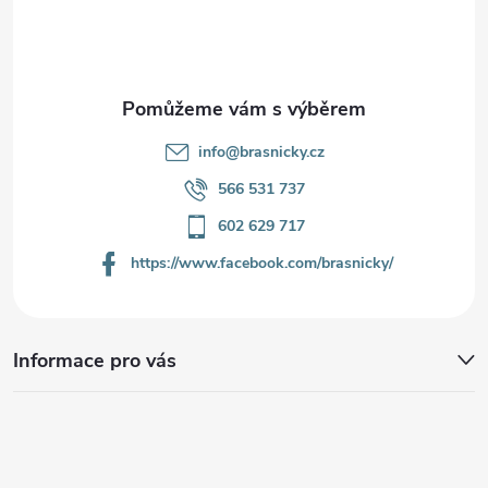
t
í
info
@
brasnicky.cz
566 531 737
602 629 717
https://www.facebook.com/brasnicky/
Informace pro vás