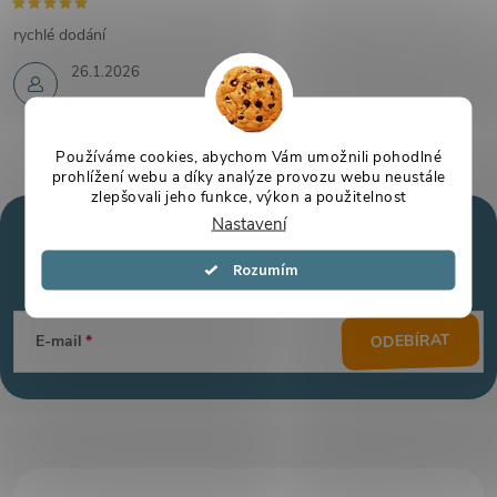
rychlé dodání
26.1.2026
Používáme cookies, abychom Vám umožnili pohodlné
prohlížení webu a díky analýze provozu webu neustále
zlepšovali jeho funkce, výkon a použitelnost
Nastavení
Mějte přehled o novinkách
a slevách
Z
Souhlasím
á
ODEBÍRAT
E-mail
p
a