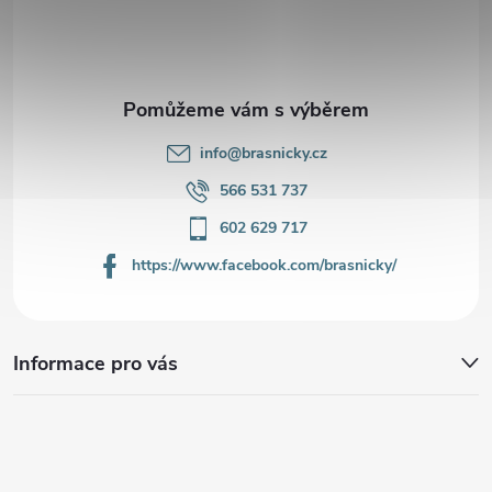
t
í
info
@
brasnicky.cz
566 531 737
602 629 717
https://www.facebook.com/brasnicky/
Informace pro vás