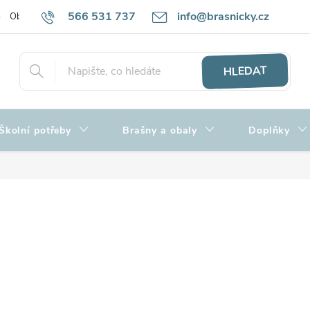
566 531 737
info@brasnicky.cz
Obchodní podmínky
Zpracování osobních údajů
Hodnocení obch
HLEDAT
Školní potřeby
Brašny a obaly
Doplňky