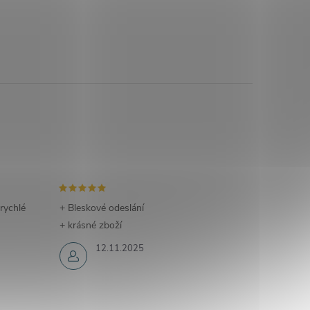
 rychlé
+ Bleskové odeslání
+ krásné zboží
12.11.2025