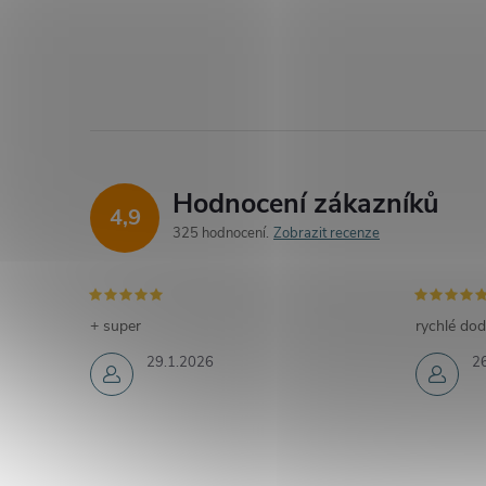
Hodnocení zákazníků
4,9
325 hodnocení
Zobrazit recenze
+ super
rychlé dod
29.1.2026
2