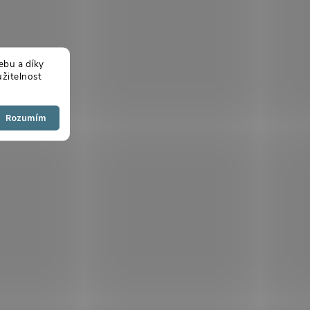
ebu a díky
žitelnost
Souhlasím