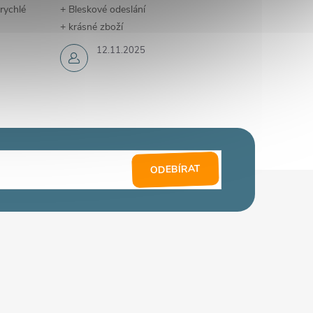
 rychlé
+ Bleskové odeslání
+ krásné zboží
12.11.2025
ODEBÍRAT