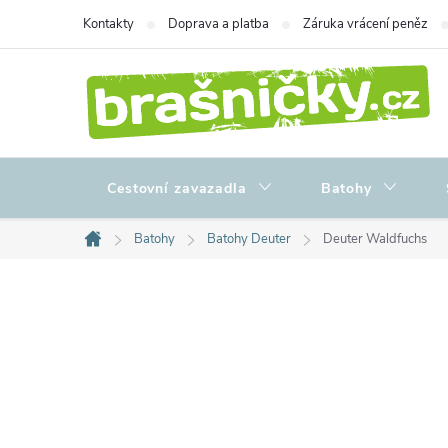
Přejít
Kontakty
Doprava a platba
Záruka vrácení peněz
na
obsah
Cestovní zavazadla
Batohy
Batohy
Batohy Deuter
Deuter Waldfuchs
Domů