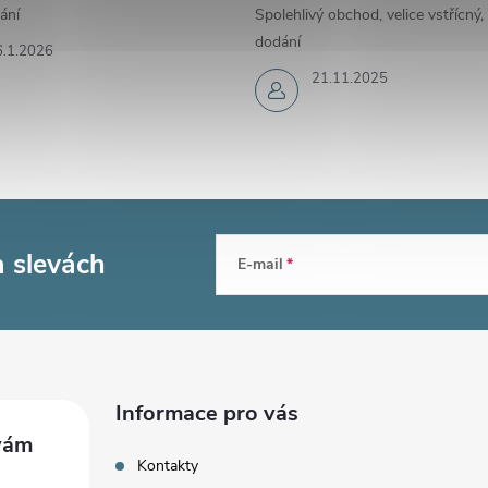
ání
Spolehlivý obchod, velice vstřícný,
dodání
6.1.2026
21.11.2025
a slevách
E-mail
Informace pro vás
Kontakty