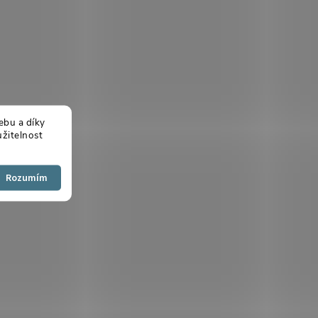
ebu a díky
žitelnost
Souhlasím