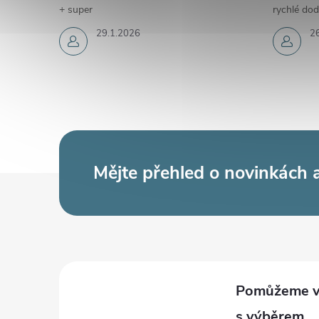
+ super
rychlé dod
29.1.2026
2
Mějte přehled o novinkách
Z
á
p
a