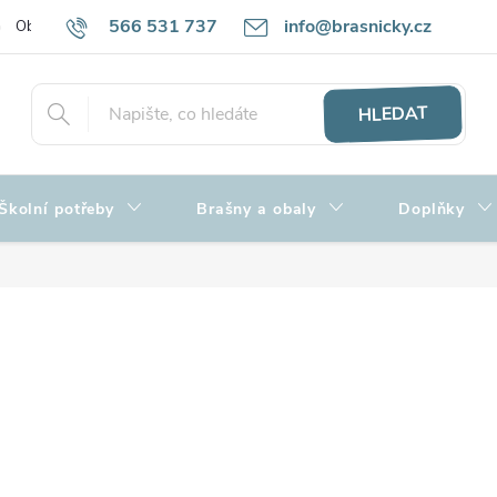
566 531 737
info@brasnicky.cz
Obchodní podmínky
Zpracování osobních údajů
Hodnocení obch
HLEDAT
Školní potřeby
Brašny a obaly
Doplňky