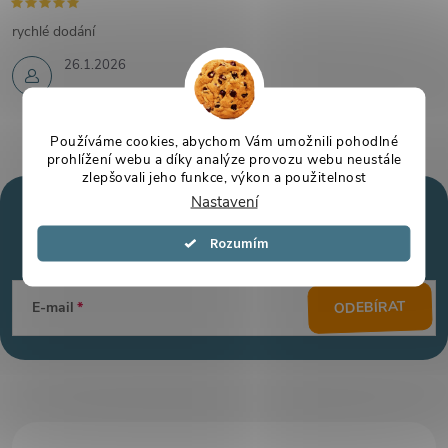
rychlé dodání
26.1.2026
Používáme cookies, abychom Vám umožnili pohodlné
prohlížení webu a díky analýze provozu webu neustále
zlepšovali jeho funkce, výkon a použitelnost
Nastavení
Mějte přehled o novinkách
a slevách
Z
Souhlasím
á
ODEBÍRAT
E-mail
p
a