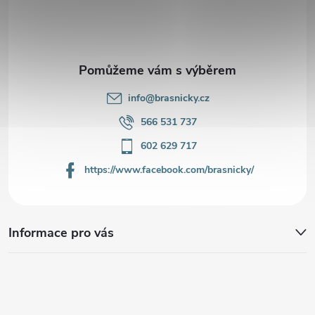
t
í
info
@
brasnicky.cz
566 531 737
602 629 717
https://www.facebook.com/brasnicky/
Informace pro vás