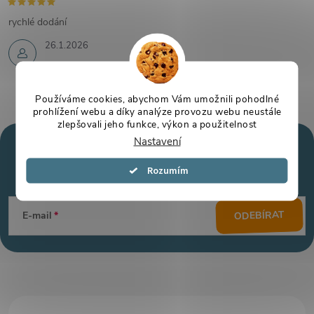
rychlé dodání
26.1.2026
Používáme cookies, abychom Vám umožnili pohodlné
prohlížení webu a díky analýze provozu webu neustále
zlepšovali jeho funkce, výkon a použitelnost
Nastavení
Mějte přehled o novinkách
a slevách
Z
Souhlasím
á
ODEBÍRAT
E-mail
p
a