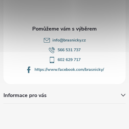
t
í
info
@
brasnicky.cz
566 531 737
602 629 717
https://www.facebook.com/brasnicky/
Informace pro vás