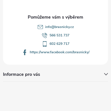
í
info
@
brasnicky.cz
566 531 737
602 629 717
https://www.facebook.com/brasnicky/
Informace pro vás