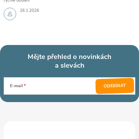
rychlé dodání
26.1.2026
Mějte přehled o novinkách
a slevách
Z
á
ODEBÍRAT
E-mail
p
a
t