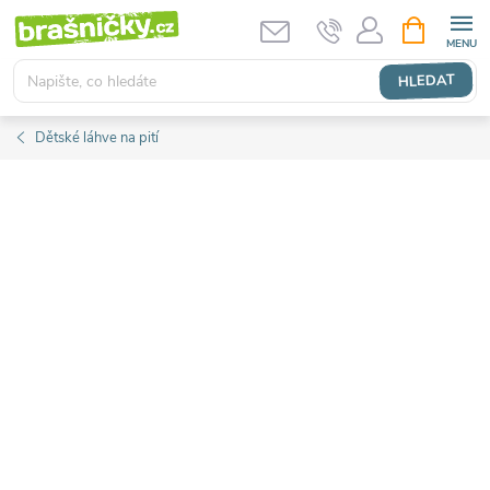
Přejít
NÁKUPNÍ
KOŠÍK
na
obsah
HLEDAT
Dětské láhve na pití