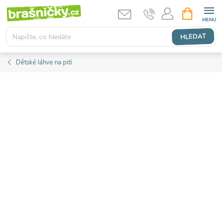
Přejít
NÁKUPNÍ
KOŠÍK
na
obsah
HLEDAT
Dětské láhve na pití