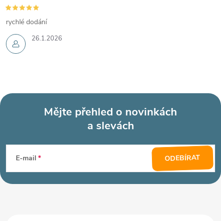
rychlé dodání
26.1.2026
Mějte přehled o novinkách
a slevách
Z
á
ODEBÍRAT
E-mail
p
a