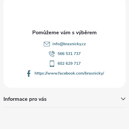
t
í
info
@
brasnicky.cz
566 531 737
602 629 717
https://www.facebook.com/brasnicky/
Informace pro vás