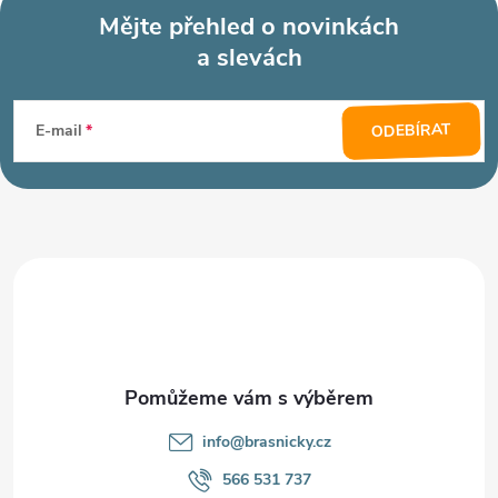
Mějte přehled o novinkách
a slevách
Z
á
ODEBÍRAT
E-mail
p
a
t
í
info
@
brasnicky.cz
566 531 737