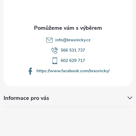
t
í
info
@
brasnicky.cz
566 531 737
602 629 717
https://www.facebook.com/brasnicky/
Informace pro vás