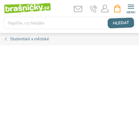
Přejít
NÁKUPNÍ
KOŠÍK
na
obsah
HLEDAT
Studentské a městské