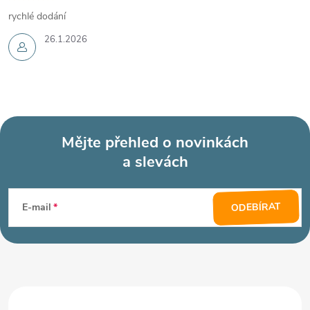
rychlé dodání
26.1.2026
Mějte přehled o novinkách
a slevách
Z
á
ODEBÍRAT
E-mail
p
a