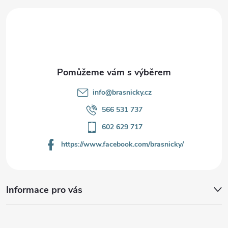
a
t
í
info
@
brasnicky.cz
566 531 737
602 629 717
https://www.facebook.com/brasnicky/
Informace pro vás