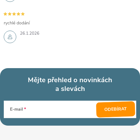
rychlé dodání
26.1.2026
Mějte přehled o novinkách
a slevách
Z
á
ODEBÍRAT
E-mail
p