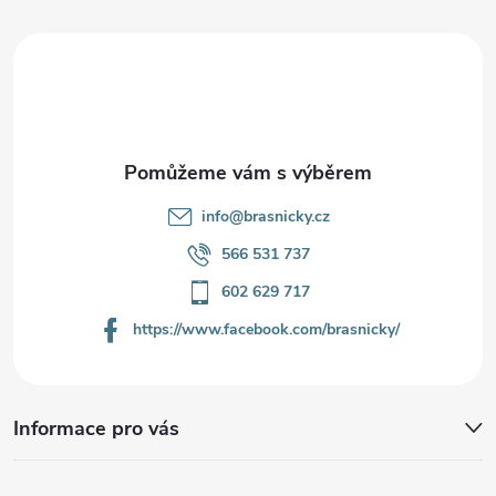
a
t
í
info
@
brasnicky.cz
566 531 737
602 629 717
https://www.facebook.com/brasnicky/
Informace pro vás