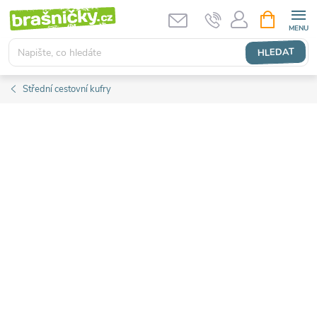
Přejít
NÁKUPNÍ
KOŠÍK
na
obsah
HLEDAT
Střední cestovní kufry