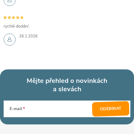
rychlé dodání
26.1.2026
Mějte přehled o novinkách
a slevách
Z
á
ODEBÍRAT
E-mail
p