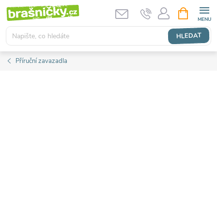
Přejít
NÁKUPNÍ
KOŠÍK
na
obsah
HLEDAT
Příruční zavazadla