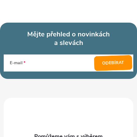
Mějte přehled o novinkách
a slevách
Z
á
ODEBÍRAT
E-mail
p
a
t
í