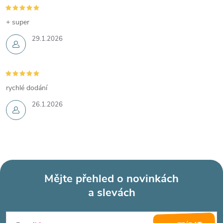
+ super
29.1.2026
rychlé dodání
26.1.2026
Mějte přehled o novinkách
a slevách
Z