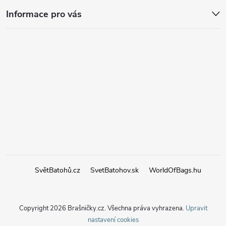
Informace pro vás
SvětBatohů.cz
SvetBatohov.sk
WorldOfBags.hu
Copyright 2026
Brašničky.cz
. Všechna práva vyhrazena.
Upravit
nastavení cookies