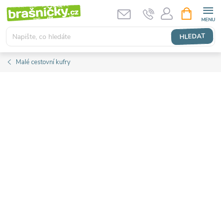
Přejít
NÁKUPNÍ
KOŠÍK
na
obsah
HLEDAT
Malé cestovní kufry