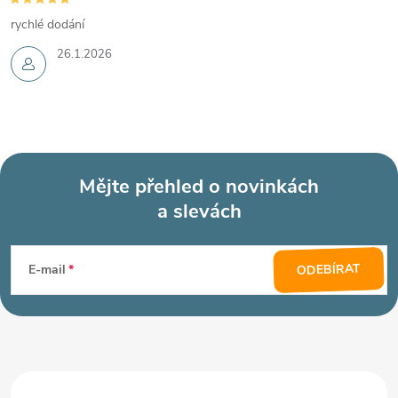
rychlé dodání
26.1.2026
Mějte přehled o novinkách
a slevách
Z
á
ODEBÍRAT
E-mail
p
a