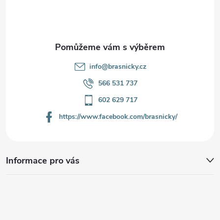
t
í
info
@
brasnicky.cz
566 531 737
602 629 717
https://www.facebook.com/brasnicky/
Informace pro vás