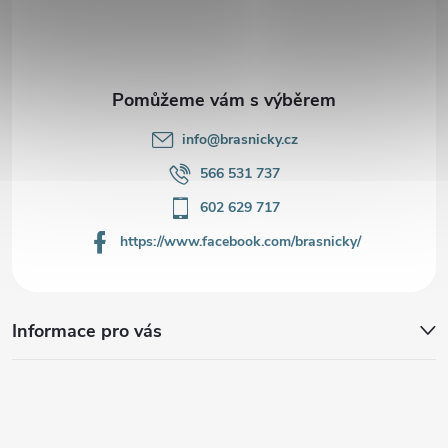
t
í
info
@
brasnicky.cz
566 531 737
602 629 717
https://www.facebook.com/brasnicky/
Informace pro vás