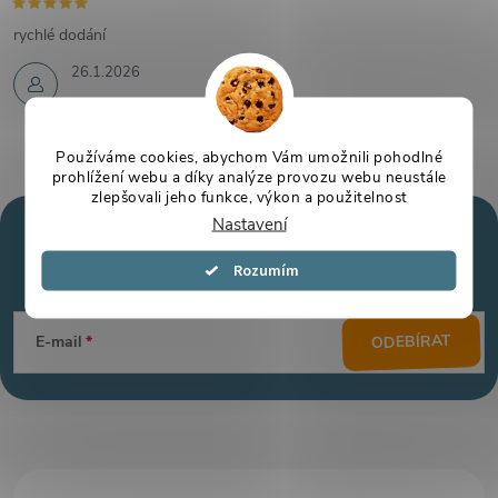
rychlé dodání
26.1.2026
Používáme cookies, abychom Vám umožnili pohodlné
prohlížení webu a díky analýze provozu webu neustále
zlepšovali jeho funkce, výkon a použitelnost
Nastavení
Mějte přehled o novinkách
a slevách
Z
Souhlasím
á
ODEBÍRAT
E-mail
p
a