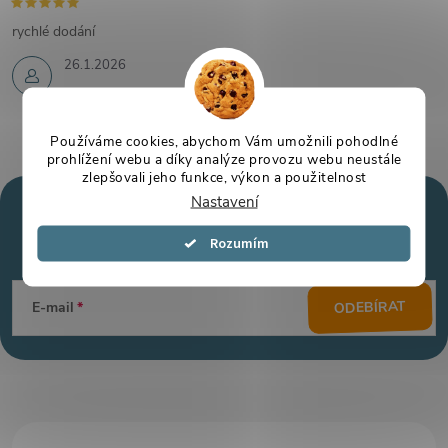
rychlé dodání
26.1.2026
Používáme cookies, abychom Vám umožnili pohodlné
prohlížení webu a díky analýze provozu webu neustále
zlepšovali jeho funkce, výkon a použitelnost
Nastavení
Mějte přehled o novinkách
a slevách
Z
Souhlasím
á
ODEBÍRAT
E-mail
p
a