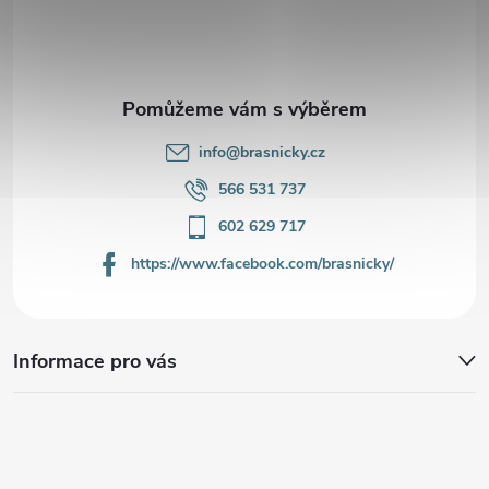
t
í
info
@
brasnicky.cz
566 531 737
602 629 717
https://www.facebook.com/brasnicky/
Informace pro vás