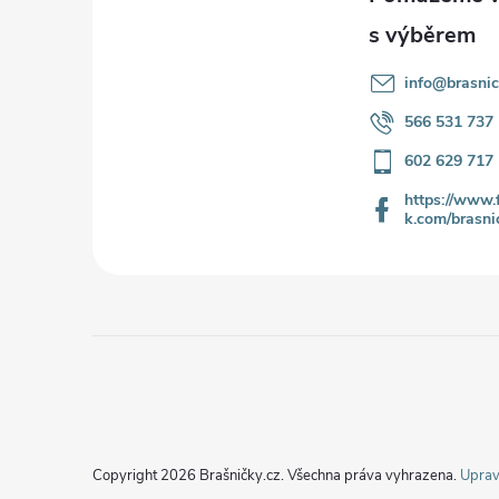
a
t
info
@
brasnic
í
566 531 737
602 629 717
https://www.
k.com/brasni
Copyright 2026
Brašničky.cz
. Všechna práva vyhrazena.
Uprav