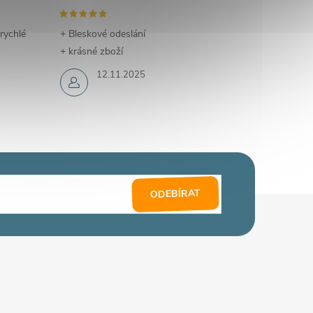
 rychlé
+ Bleskové odeslání
+ krásné zboží
12.11.2025
ODEBÍRAT