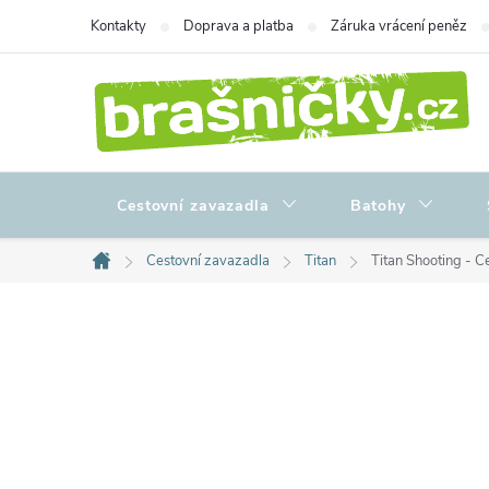
Přejít
Kontakty
Doprava a platba
Záruka vrácení peněz
na
obsah
Cestovní zavazadla
Batohy
Cestovní zavazadla
Titan
Titan Shooting - C
Domů