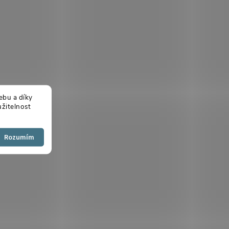
ebu a díky
žitelnost
Souhlasím