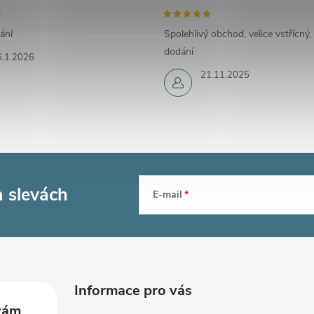
ání
Spolehlivý obchod, velice vstřícný,
dodání
6.1.2026
21.11.2025
a slevách
E-mail
Informace pro vás