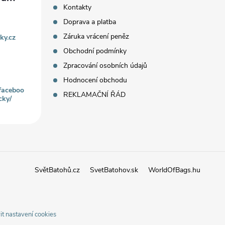
Kontakty
Doprava a platba
Záruka vrácení peněz
ky.cz
Obchodní podmínky
Zpracování osobních údajů
Hodnocení obchodu
faceboo
REKLAMAČNÍ ŘÁD
cky/
SvětBatohů.cz
SvetBatohov.sk
WorldOfBags.hu
it nastavení cookies