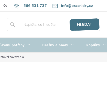
566 531 737
info@brasnicky.cz
Obchodní podmínky
Zpracování osobních údajů
Hodnocení obch
HLEDAT
Školní potřeby
Brašny a obaly
Doplňky
estovní zavazadla