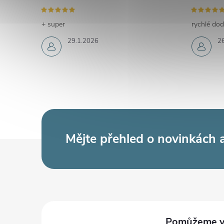
+ super
rychlé dod
29.1.2026
2
Mějte přehled o novinkách
Z
á
p