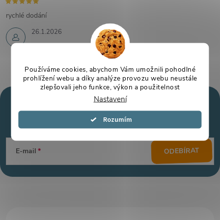
rychlé dodání
26.1.2026
Používáme cookies, abychom Vám umožnili pohodlné
prohlížení webu a díky analýze provozu webu neustále
zlepšovali jeho funkce, výkon a použitelnost
Nastavení
Mějte přehled o novinkách
a slevách
Z
Souhlasím
á
ODEBÍRAT
E-mail
p
a