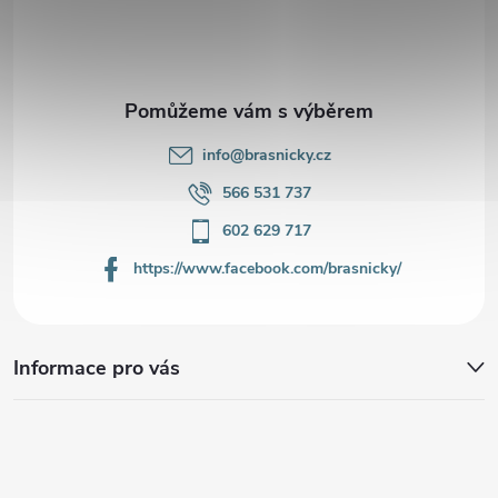
t
í
info
@
brasnicky.cz
566 531 737
602 629 717
https://www.facebook.com/brasnicky/
Informace pro vás