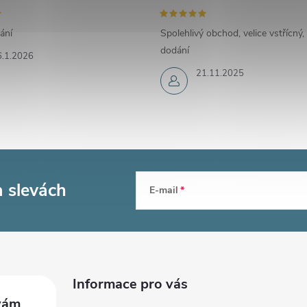
ání
Spolehlivý obchod, velice vstřícný,
dodání
6.1.2026
21.11.2025
a slevách
E-mail
Informace pro vás