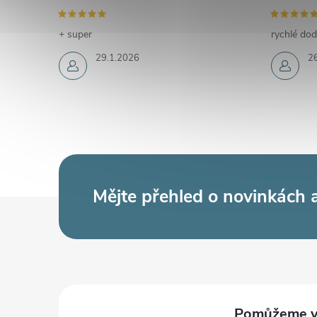
+ super
rychlé dod
29.1.2026
2
Mějte přehled o novinkách
Z
á
p