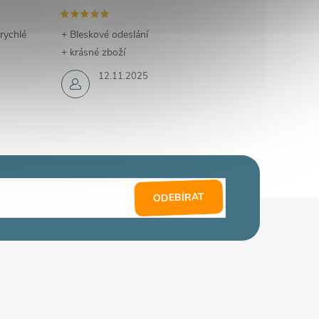
 rychlé
+ Bleskové odeslání
+ krásné zboží
12.11.2025
ODEBÍRAT