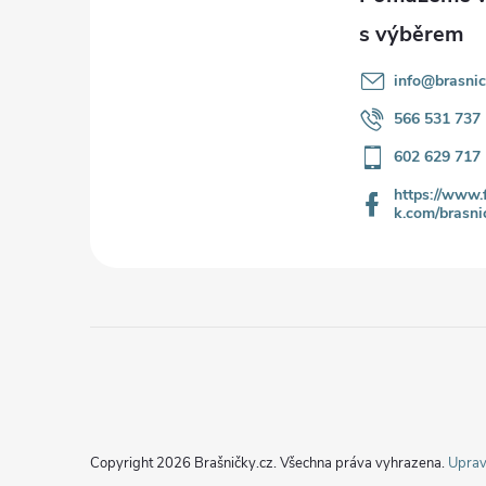
a
t
info
@
brasnic
í
566 531 737
602 629 717
https://www.
k.com/brasni
Copyright 2026
Brašničky.cz
. Všechna práva vyhrazena.
Uprav