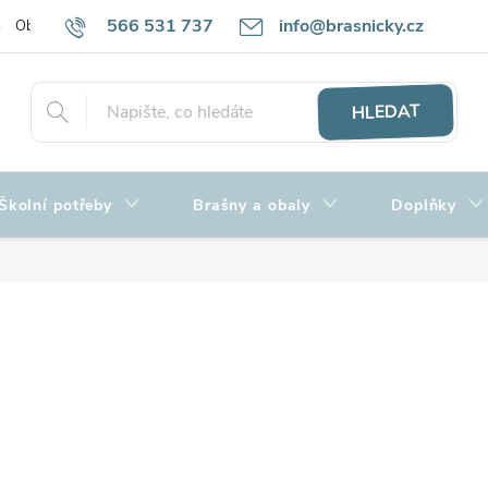
566 531 737
info@brasnicky.cz
Obchodní podmínky
Zpracování osobních údajů
Hodnocení obch
HLEDAT
Školní potřeby
Brašny a obaly
Doplňky