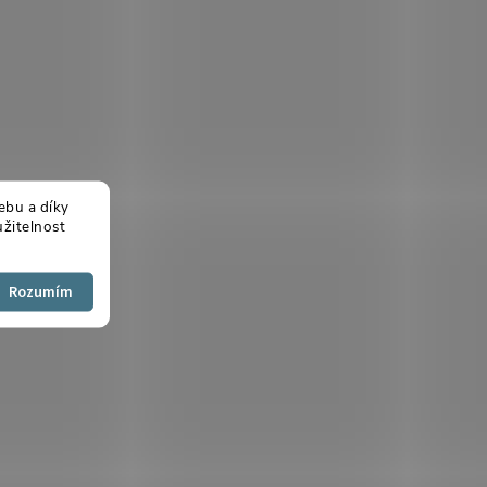
ebu a díky
žitelnost
Souhlasím