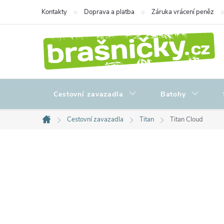
Přejít
Kontakty
Doprava a platba
Záruka vrácení peněz
na
obsah
Cestovní zavazadla
Batohy
Cestovní zavazadla
Titan
Titan Cloud
Domů