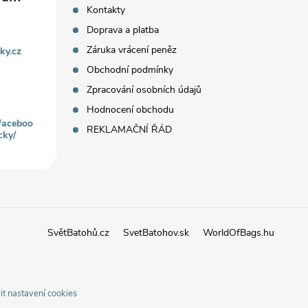
Kontakty
Doprava a platba
Záruka vrácení peněz
ky.cz
Obchodní podmínky
Zpracování osobních údajů
Hodnocení obchodu
faceboo
REKLAMAČNÍ ŘÁD
cky/
SvětBatohů.cz
SvetBatohov.sk
WorldOfBags.hu
it nastavení cookies