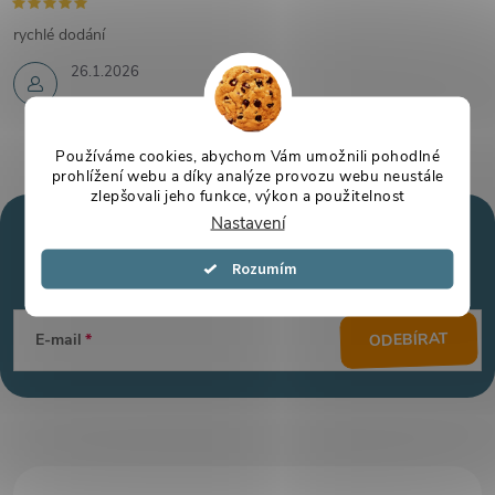
rychlé dodání
26.1.2026
Používáme cookies, abychom Vám umožnili pohodlné
prohlížení webu a díky analýze provozu webu neustále
zlepšovali jeho funkce, výkon a použitelnost
Nastavení
Mějte přehled o novinkách
a slevách
Z
Souhlasím
á
ODEBÍRAT
E-mail
p
a