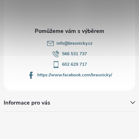
t
í
info
@
brasnicky.cz
566 531 737
602 629 717
https://www.facebook.com/brasnicky/
Informace pro vás