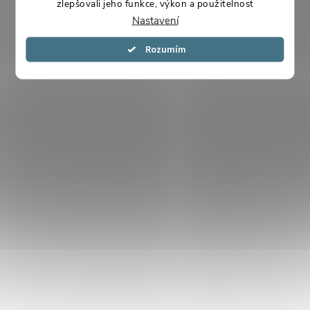
zlepšovali jeho funkce, výkon a použitelnost
Nastavení
Souhlasím