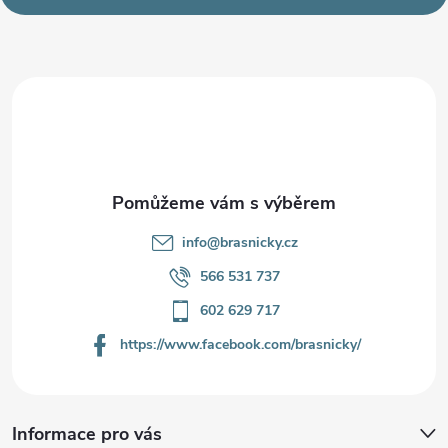
p
a
t
í
info
@
brasnicky.cz
566 531 737
602 629 717
https://www.facebook.com/brasnicky/
Informace pro vás