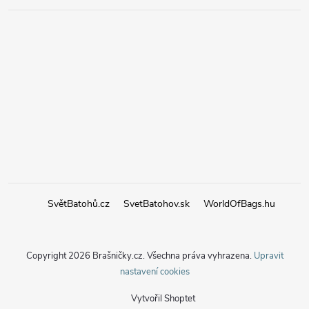
SvětBatohů.cz
SvetBatohov.sk
WorldOfBags.hu
Copyright 2026
Brašničky.cz
. Všechna práva vyhrazena.
Upravit
nastavení cookies
Vytvořil Shoptet