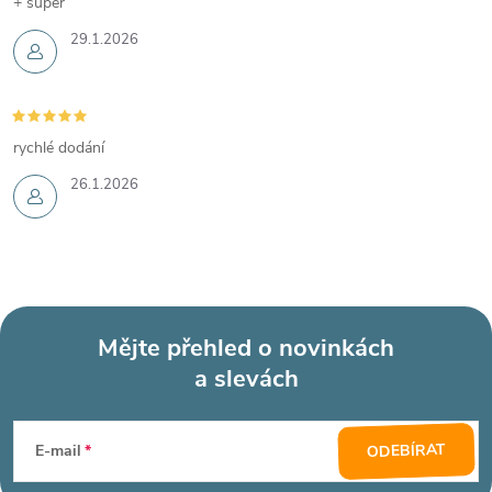
+ super
29.1.2026
rychlé dodání
26.1.2026
Mějte přehled o novinkách
a slevách
Z
á
ODEBÍRAT
E-mail