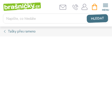
Přejít
NÁKUPNÍ
KOŠÍK
na
obsah
HLEDAT
Tašky přes rameno