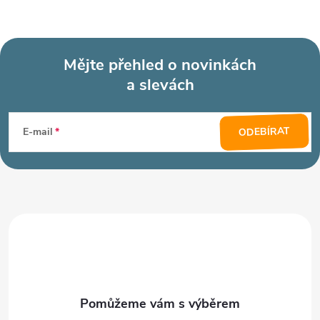
Mějte přehled o novinkách
a slevách
Z
á
ODEBÍRAT
E-mail
p
a
t
í