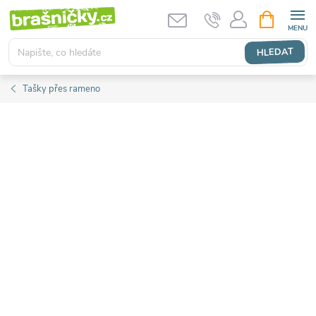
Přejít
NÁKUPNÍ
KOŠÍK
na
obsah
HLEDAT
Tašky přes rameno