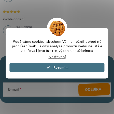
rychlé dodání
26.1.2026
Používáme cookies, abychom Vám umožnili pohodlné
prohlížení webu a díky analýze provozu webu neustále
zlepšovali jeho funkce, výkon a použitelnost
Nastavení
Mějte přehled o novinkách
Souhlasím
a slevách
Z
á
ODEBÍRAT
E-mail
p