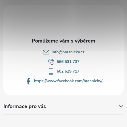
a
t
í
info
@
brasnicky.cz
566 531 737
602 629 717
https://www.facebook.com/brasnicky/
Informace pro vás